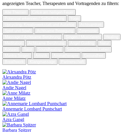
angezeigten Teacher, Therapeuten und Vortragenden zu filtern:
Alle Themen
Cirlce am heiligen Feuer
Potenzial erkennen / Selbstfindung
Yoga
Upcycling, Kreativwerkstatt und Autarkie
Achtsamkeit
Spiel und Spaß
Achtsame Bewegung
Zeremonie
Massage / Achtsame Berührung
Singen / Musizieren
Healing
Meditation
Achtsame Berührung
Angel Guiding
Natur
Konzert
Tanz
Soundhealing
Selbstbestimmtes Leben
Mantra Singen
Artistik
Aromatherapie
Gesundheit
Breathwork
Klangmassage
Partnerschaft
Alexandra Pötz
Andie Nagel
Anne Milatz
Annemarie Lombard Puntschart
Azra Gangl
Barbara Spitzer