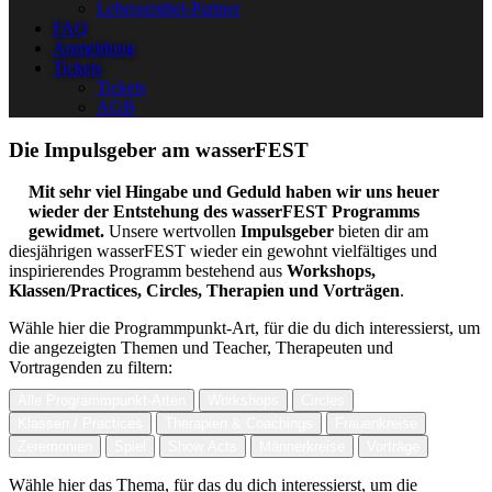
Lebensmittel-Partner
FAQ
Anmeldung
Tickets
Tickets
AGB
Die Impulsgeber am wasserFEST
Mit sehr viel Hingabe und Geduld haben wir uns heuer
wieder der Entstehung des wasserFEST Programms
gewidmet.
Unsere wertvollen
Impulsgeber
bieten dir am
diesjährigen wasserFEST wieder ein gewohnt vielfältiges und
inspirierendes Programm bestehend aus
Workshops,
Klassen/Practices, Circles, Therapien und Vorträgen
.
Wähle hier die Programmpunkt-Art, für die du dich interessierst, um
die angezeigten Themen und Teacher, Therapeuten und
Vortragenden zu filtern:
Alle Programmpunkt-Arten
Workshops
Circles
Klassen / Practices
Therapien & Coachings
Frauenkreise
Zeremonien
Spiel
Show Acts
Männerkreise
Vorträge
Wähle hier das Thema, für das du dich interessierst, um die